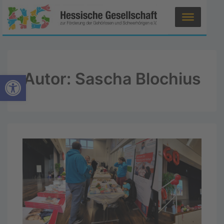
Autor:
Sascha Blochius
Werkzeugleiste öffnen