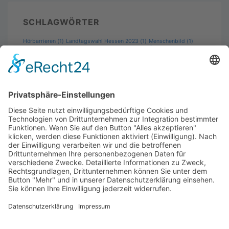
SCHLAGWÖRTER
Hörbarrieren
(1)
Landtagswahl Hessen 2023
(1)
Menschenbild
(1)
Wahlprüfsteine
Padlet
(1)
Wahlkampf
(1)
(2)
SUCHE
Datenschutzerklärung
Impressum