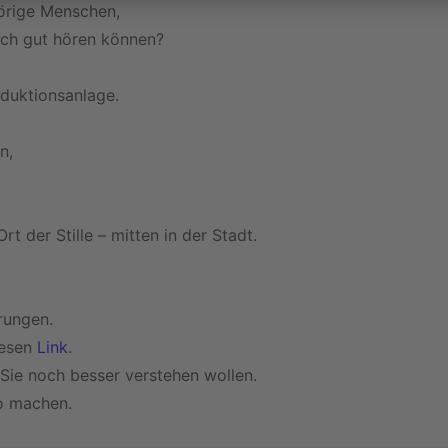
örige Menschen,
uch gut hören können?
nduktionsanlage.
n,
rt der Stille – mitten in der Stadt.
rungen.
iesen
Link
.
 Sie noch besser verstehen wollen.
o machen.