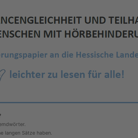
?
remdwörter.
ne langen Sätze haben.