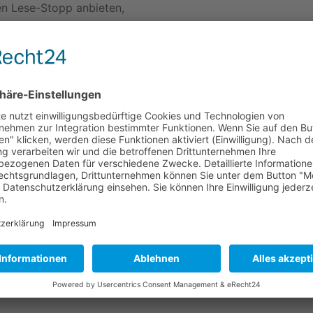
nen Lese-Stopp anbieten,
z in einer Zeile.
 Bildern.
en möchten solche Texte lesen.
rstützen.
rungen l
eichter
:
nd Teilhabe für Menschen mit Hörschädigungen.
an die Politik:
se Menschen,
n guten Platz in unserer Gesellschaft haben?
densprach-Dolmetscher und -Dolmetscherinnen.