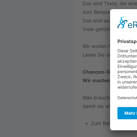
Das sind Texte, die ei
zum Beispiel nur ein Sat
Das sind auch Texte mit
Viele gehörlose Mensch
Wir wollen für das unte
Lesen Sie unsere Forde
Chancen-Gleichheit u
Wir machen Vorschläge 
Was brauchen gehörlo
damit sie wirklich eine
Zum Beispiel Gebär