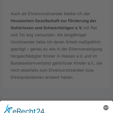
Auch als Ehrenvorsitzender bleibe ich der
Hessischen Gesellschaft zur Förderung der
Gehörlosen und Schwerhörigen
e.V.
mit Rat
und Tat eng verbunden. Als langjähriger
Vorsitzender habe ich deren Arbeit maßgeblich
geprägt – genau so wie in der Elternvereinigung
hörgeschädigter Kinder in Hessen e.V. und im
Bundeselternverband gehörloser Kinder e.V., die
mich ebenfalls zum Ehrenvorsitzenden bzw.
Ehrenpräsidenten ernannt haben.