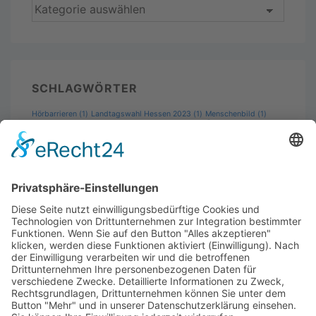
SCHLAGWÖRTER
Hörbarrieren
(1)
Landtagswahl Hessen 2023
(1)
Menschenbild
(1)
Wahlprüfsteine
Padlet
(1)
Wahlkampf
(1)
(2)
SUCHE