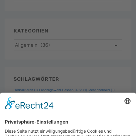
KATEGORIEN
SCHLAGWÖRTER
Hörbarrieren
(1)
Landtagswahl Hessen 2023
(1)
Menschenbild
(1)
Wahlprüfsteine
Padlet
(1)
Wahlkampf
(1)
(2)